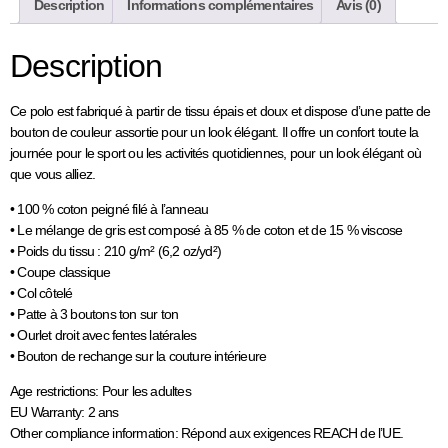
Description
Informations complémentaires
Avis (0)
Description
Ce polo est fabriqué à partir de tissu épais et doux et dispose d’une patte de
bouton de couleur assortie pour un look élégant. Il offre un confort toute la
journée pour le sport ou les activités quotidiennes, pour un look élégant où
que vous alliez.
• 100 % coton peigné filé à l’anneau
• Le mélange de gris est composé à 85 % de coton et de 15 % viscose
• Poids du tissu : 210 g/m² (6,2 oz/yd²)
• Coupe classique
• Col côtelé
• Patte à 3 boutons ton sur ton
• Ourlet droit avec fentes latérales
• Bouton de rechange sur la couture intérieure
Age restrictions: Pour les adultes
EU Warranty: 2 ans
Other compliance information: Répond aux exigences REACH de l’UE.