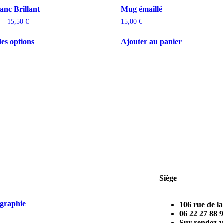
nc Brillant
Mug émaillé
–
15,50
€
15,00
€
es options
Ajouter au panier
Siège
graphie
106 rue de l
06 22 27 88 
Sur rendez-