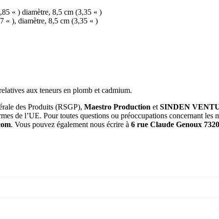
,85 « ) diamètre, 8,5 cm (3,35 « )
7 « ), diamètre, 8,5 cm (3,35 « )
elatives aux teneurs en plomb et cadmium.
érale des Produits (RSGP),
Maestro Production
et
SINDEN VENT
es de l’UE. Pour toutes questions ou préoccupations concernant les mes
com
. Vous pouvez également nous écrire à
6 rue Claude Genoux 73200