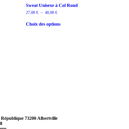
Sweat Unisexe à Col Rond
27,00
€
–
40,00
€
Choix des options
a République 73200 Albertville
98
vous