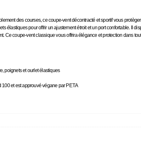
ment des courses, ce coupe-vent décontracté et sportif vous protègera. 
ets élastiques pour offrir un ajustement étroit et un port confortable. I
t. Ce coupe-vent classique vous offrira élégance et protection dans tou
, poignets et ourlet élastiques
ard 100 et est approuvé végane par PETA