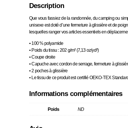
Description
Que vous fassiez de la randonnée, du camping ou simple
unisexe est doté d’une fermeture à glissière et de poign
lesquelles ranger vos articles essentiels en déplacemen
• 100 % polyamide
• Poids du tissu : 202 g/m² (7,13 oz/yd²)
• Coupe droite
• Capuche avec cordon de serrage, fermeture à glissière
• 2 poches à glissière
• Le tissu de ce produit est certifié OEKO-TEX Stand
Informations complémentaires
Poids
ND