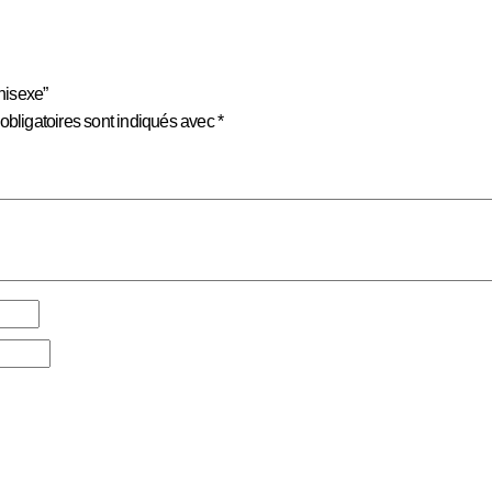
nisexe”
bligatoires sont indiqués avec
*