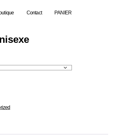
outique
Contact
PANIER
nisexe
rized