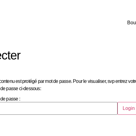
Bou
cter
ontenu est protégé par mot de passe. Pour le visualiser, svp entrez votr
 de passe ci-dessous:
 de passe :