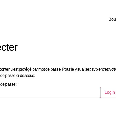
Bou
cter
ontenu est protégé par mot de passe. Pour le visualiser, svp entrez votr
 de passe ci-dessous:
 de passe :